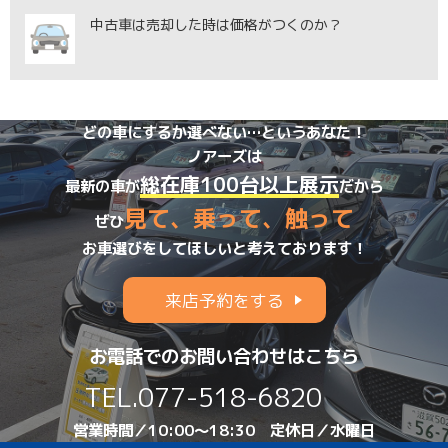
中古車は売却した時は価格がつくのか？
どの車にするか選べない…というあなた！
ノアーズは
総在庫100台以上展示
最新の車が
だから
見て、乗って、触って
ぜひ
お車選びをしてほしいと考えております！
来店予約をする
お電話でのお問い合わせはこちら
TEL.
077-518-6820
営業時間／10:00～18:30 定休日／水曜日