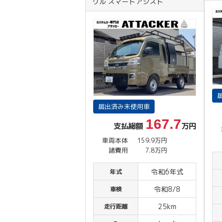
リル スマートアシスト
届出済み未使用車
167.7
支払総額
万円
車両本体
159.9万円
諸費用
7.8万円
令和6年式
年式
令和8/8
車検
25km
走行距離