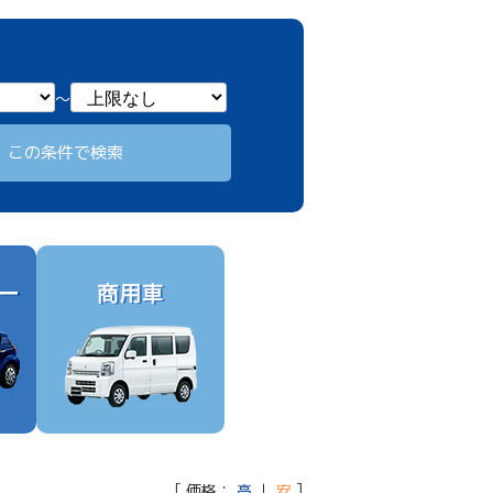
～
[ 価格：
高
｜
安
]