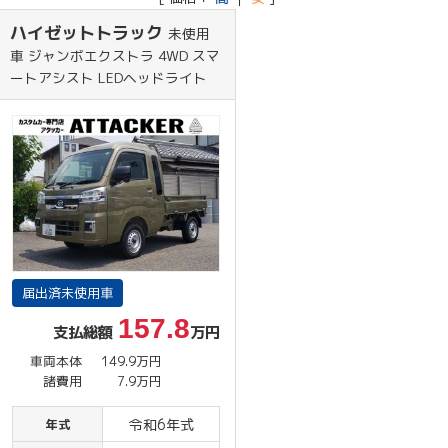
ハイゼットトラック
未使用
車 ジャンボエクストラ 4WD スマ
ートアシスト LEDヘッドライト
届出済未使用車
157.8
支払総額
万円
車両本体
149.9万円
諸費用
7.9万円
令和6年式
年式