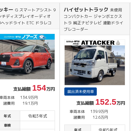
ッキー
ハイゼットトラック
G スマートアシスト 9
未使用
ンチディスプレイオーディオ
コンパクトカー ジャンボエクス
EDヘッドライト ETC ドラレコ
トラ 純正ナビテレビ 連動ドライ
ブレコーダー
154
支払総額
万円
届出済未使用車
車両本体
134.9万円
152.5
支払総額
万円
諸費用
19.1万円
車両本体
139.9万円
令和3年式
年式
諸費用
12.6万円
車検
令和5年式
年式