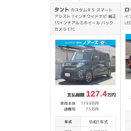
タント
ロ
カスタムＲＳ スマート
アシスト 7インチワイドナビ 純正
イ
15インチアルミホイール バック
L
カメラ ETC
127.4
支払総額
万円
車両本体
119.9万円
諸費用
7.5万円
令和1年式
年式