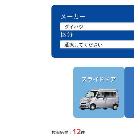
メーカー
区分
12
検索結果：
件