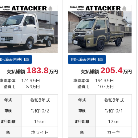
届出済み未使用車
届出済み未使用車
183.8
205.4
支払総額
万円
支払総額
万円
車両本体
174.9万円
車両本体
194.9万円
諸費用
8.9万円
諸費用
10.5万円
令和8年式
令和8年式
年式
年式
令和10/2
令和10/1
車検
車検
15km
12km
走行距離
走行距離
ホワイト
カーキ
色
色