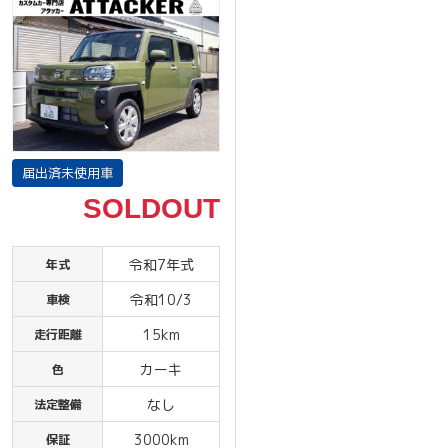
届出済未使用車
SOLDOUT
令和7年式
年式
令和10/3
車検
15km
走行距離
カーキ
色
なし
法定整備
3000km
保証